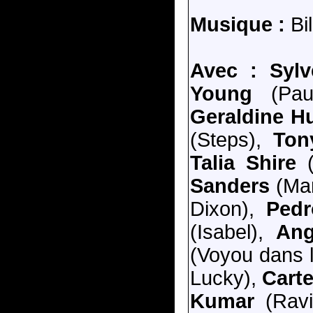
Musique :
Bil
Avec :
Sylv
Young
(Pau
Geraldine H
(Steps),
Ton
Talia Shire
(
Sanders
(Mar
Dixon),
Pedr
(Isabel),
Ang
(Voyou dans 
Lucky),
Carte
Kumar
(Ravi