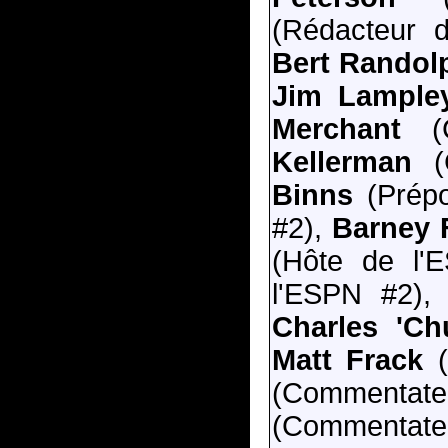
(Rédacteur d
Bert Randol
Jim Lample
Merchant
(C
Kellerman
(
Binns
(Prép
#2),
Barney F
(Hôte de l'
l'ESPN #2)
Charles 'Ch
Matt Frack
(
(Commentat
(Commentate