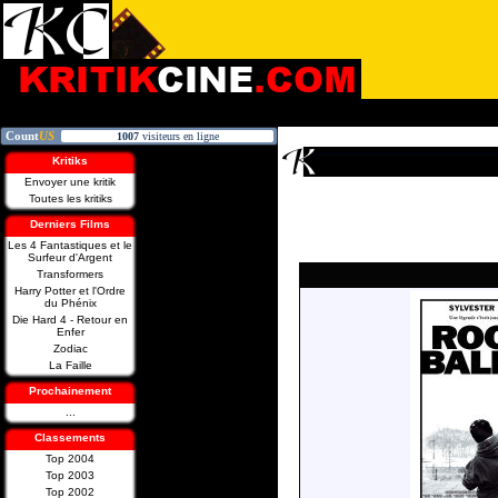
Kritiks
Envoyer une kritik
Toutes les kritiks
Derniers Films
Les 4 Fantastiques et le
Surfeur d'Argent
Transformers
Harry Potter et l'Ordre
du Phénix
Die Hard 4 - Retour en
Enfer
Zodiac
La Faille
Prochainement
...
Classements
Top 2004
Top 2003
Top 2002