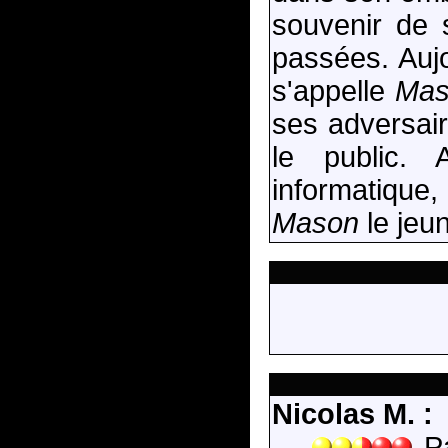
souvenir de 
passées. Auj
s'appelle
Mas
ses adversaire
le public. 
informatique
Mason
le jeu
Nicolas M. :
Pa