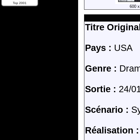
Top 2001
600 x
Titre Original
Pays :
USA
Genre :
Dra
Sortie :
24/01
Scénario :
Sy
Réalisation :