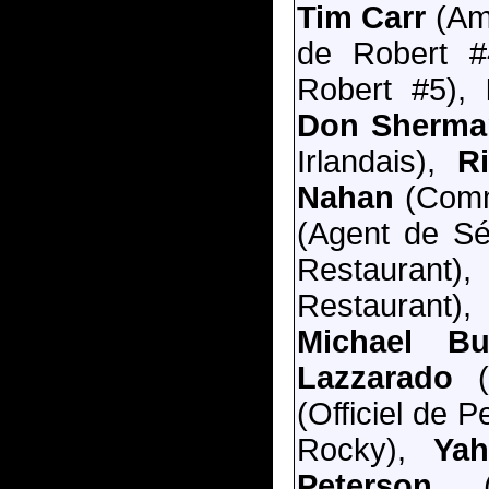
Tim Carr
(Ami
de Robert 
Robert #5),
Don Sherma
Irlandais),
R
Nahan
(Comm
(Agent de Sé
Restaurant
Restaurant)
Michael Buf
Lazzarado
(I
(Officiel de 
Rocky),
Yah
Peterson
(E