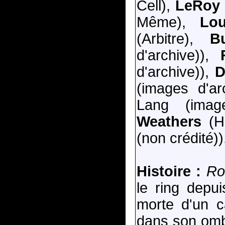
Cell),
LeRoy
Même),
Lou
(Arbitre),
B
d'archive)),
d'archive)),
D
(images d'ar
Lang (imag
Weathers
(Ho
(non crédité)).
Histoire :
Ro
le ring dep
morte d'un c
dans son ombr