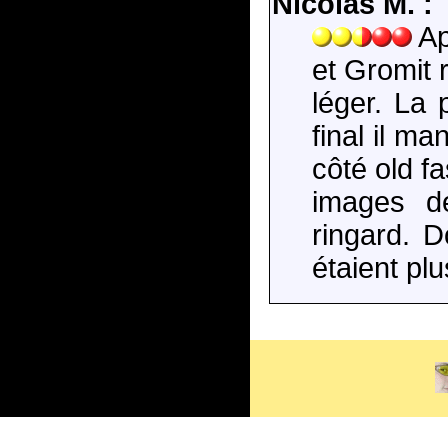
Nicolas M. :
Ap
et Gromit 
léger. La 
final il m
côté old f
images de
ringard. 
étaient plu