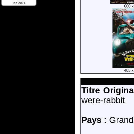
Top 2001
600 x
405 x
Titre Origina
were-rabbit
Pays :
Grande