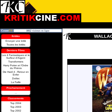
WALLAC
Kritiks
Envoyer une kritik
Toutes les kritiks
Derniers Films
Les 4 Fantastiques et le
Surfeur d'Argent
Transformers
Harry Potter et l'Ordre
du Phénix
Die Hard 4 - Retour en
Enfer
Zodiac
La Faille
Prochainement
...
Classements
Top 2004
Top 2003
Top 2002