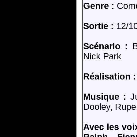
Genre :
Comé
Sortie :
12/1
Scénario :
B
Nick Park
Réalisation :
Musique :
Ju
Dooley, Ruper
Avec les voi