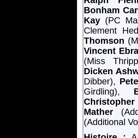
Ralph Fien
Bonham Car
Kay
(PC Mac
Clement He
Thomson
(Mr
Vincent Ebr
(Miss Thrip
Dicken Ashw
Dibber),
Pete
Girdling),
Christopher
Mather
(Addi
(Additional Voi
Histoire :
A 