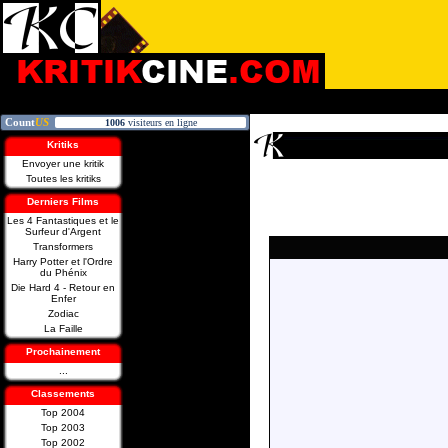
Kritiks
Envoyer une kritik
Toutes les kritiks
Derniers Films
Les 4 Fantastiques et le
Surfeur d'Argent
Transformers
Harry Potter et l'Ordre
du Phénix
Die Hard 4 - Retour en
Enfer
Zodiac
La Faille
Prochainement
...
Classements
Top 2004
Top 2003
Top 2002