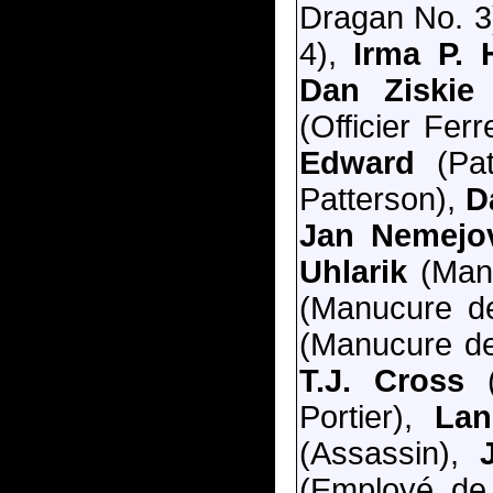
Dragan No. 3
4),
Irma P. H
Dan Ziskie
(
(Officier Fer
Edward
(Pat
Patterson),
D
Jan Nemejo
Uhlarik
(Manu
(Manucure de
(Manucure de
T.J. Cross
(
Portier),
Lan
(Assassin),
(Employé de 