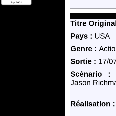
Top 2001
Titre Original
Pays :
USA
Genre :
Acti
Sortie :
17/0
Scénario 
Jason Richma
Réalisation :