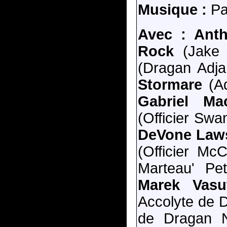
Musique :
Pau
Avec :
Ant
Rock
(Jake 
(Dragan Adja
Stormare
(Ad
Gabriel Ma
(Officier Sw
DeVone Laws
(Officier Mc
Marteau' Pe
Marek Vasu
Accolyte de 
de Dragan 